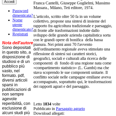
Accedi
Franca Cantelli, Giuseppe Guglielmi, Massimo
Massara., Milano, Teti editore, 1974.
Password
dimenticata?
L'articolo, scritto oltre 50 fa in un volume
Nome
collettivo, propone una sintesi di insieme del
utente
rapporto fra agricoltura tradizionale e paesaggio,
dimenticato?
di fronte alle trasformazioni indotte dallo
Registrati
sviluppo delle grande azienda capitalistica sorta
con le grandi opere di bonifica della bassa
Nota dell'autore
pianura. Nei primi anni 70 l'avvento
Sono depositati
dell'ordinamento regionale aveva stimolato una
in questo sito, a
riflessione di sintesi sui caratteri storici,
disposizione di
geografici, sociali e culturali alla ricerca delle
studiosi e di un
componenti di fondo di una regione nata come
pubblico più
«compartimento statistico» (L. Gambi) ma che
vasto, nel
stava scoprendo le sue componenti unitarie. Il
formato. pdf,
conflitto sociale nelle campagne emiliane aveva
diversi articoli
accompagnato, soprattutto qui, le trasformazioni
sparsi in
dei rapporti agrari e del paesaggio.
pubblicazioni di
non sempre
agevole
reperibilità, con
Letto
1834
volte
esclusione di
Pubblicato in
Paesaggio agrario
alcuni studi più
Download allegati: