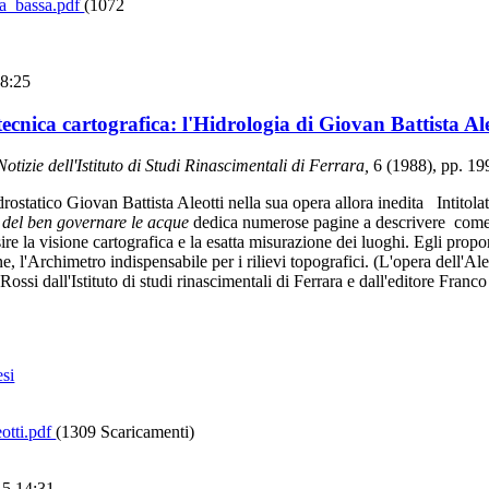
la_bassa.pdf
(1072
18:25
ecnica cartografica: l'Hidrologia di Giovan Battista Ale
otizie dell'Istituto di Studi Rinascimentali di Ferrara,
6 (1988), pp. 19
idrostatico Giovan Battista Aleotti nella sua opera allora inedita Intitola
e del ben governare le acque
dedica numerose pagine a descrivere come l
sire la visione cartografica e la esatta misurazione dei luoghi. Egli pro
, l'Archimetro indispensabile per i rilievi topografici. (L'opera dell'Aleo
ossi dall'Istituto di studi rinascimentali di Ferrara e dall'editore Fran
esi
otti.pdf
(1309 Scaricamenti)
15 14:31