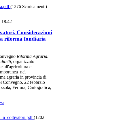
fa.pdf
(1276 Scaricamenti)
0 18:42
ivatori. Considerazioni
la riforma fondiaria
 convegno
Riforma Agraria:
diretti
, organizzato
e all'agricoltura e
ntemporanea nel
ma agraria in provincia di
del Convegno, 22 febbraio
zzola, Ferrara, Cartografica,
esi
_a_coltivatori.pdf
(1202