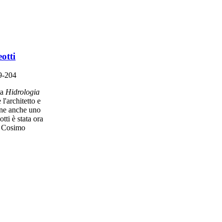
otti
9-204
ta
Hidrologia
'architetto e
pone anche uno
tti è stata ora
co Cosimo