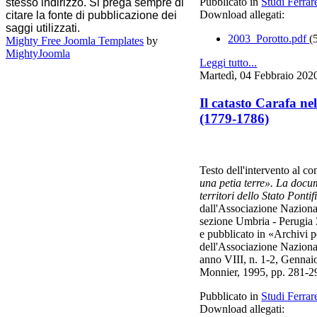
Pubblicato in
Studi Ferrar
stesso indirizzo. Si prega sempre di
Download allegati:
citare la fonte di pubblicazione dei
saggi utilizzati.
2003_Porotto.pdf
(
Mighty Free Joomla Templates
by
MightyJoomla
Leggi tutto...
Martedì, 04 Febbraio 202
Il catasto Carafa ne
(1779-1786)
Testo dell'intervento al c
una petia terre». La docu
territori dello Stato Pontif
dall'Associazione Nazional
sezione Umbria - Perugia 
e pubblicato in «Archivi pe
dell'Associazione Nazional
anno VIII, n. 1-2, Gennai
Monnier, 1995, pp. 281-2
Pubblicato in
Studi Ferrar
Download allegati: