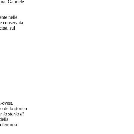
rara, Gabriele
ente nelle
e conservata
ittà, sul
-ovest,
o dello storico
r la storia di
della
o ferrarese.