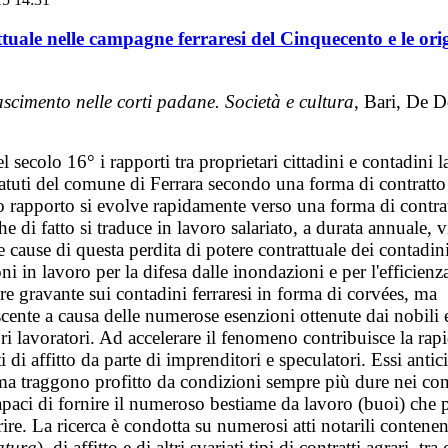
tuale nelle campagne ferraresi del Cinquecento e le orig
ascimento nelle corti padane. Società e cultura
, Bari, De 
 secolo 16° i rapporti tra proprietari cittadini e contadini l
tatuti del comune di Ferrara secondo una forma di contratto
o rapporto si evolve rapidamente verso una forma di contra
he di fatto si traduce in lavoro salariato, a durata annuale, 
le cause di questa perdita di potere contrattuale dei contadini
ni in lavoro per la difesa dalle inondazioni e per l'efficienz
re gravante sui contadini ferraresi in forma di corvées, ma
cente a causa delle numerose esenzioni ottenute dai nobili 
opri lavoratori. Ad accelerare il fenomeno contribuisce la rap
i di affitto da parte di imprenditori e speculatori. Essi antic
i ma traggono profitto da condizioni sempre più dure nei con
apaci di fornire il numeroso bestiame da lavoro (buoi) che p
rire. La ricerca è condotta su numerosi atti notarili contenent
atura
), di affitto e di altri svariati tipi di contratti agrari, tra