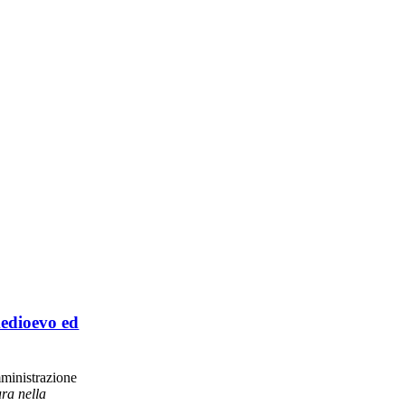
medioevo ed
inistrazione
ura nella