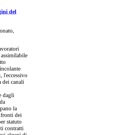
ini del
Donato,
avoratori
 assimilabile
tto
vincolante
, l'eccessivo
a dei canali
e dagli
ida
ipano la
fronti dei
er statuto
i contratti
 cui alcuni di