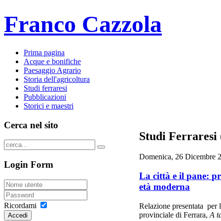
Franco Cazzola
Prima pagina
Acque e bonifiche
Paesaggio Agrario
Storia dell'agricoltura
Studi ferraresi
Pubblicazioni
Storici e maestri
Cerca nel sito
Studi Ferraresi 
Domenica, 26 Dicembre 2
Login Form
La città e il pane: 
età moderna
Ricordami
Relazione presentata per l
provinciale di Ferrara,
A t
Accedi