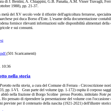
cura di J. Bentini, A. Chiappini, G.B. Panatta, A.M. Visser Travagli, Fer
ottobre 1988), pp. 21-37.
 metà del XV secolo vede il rifiorire dell'agricoltura ferrarese, specialm
 marchese poi duca Borso d'Este. L'esame della documentazione contabil
dena fornisce rilevanti informazioni sulle disponibilità alimentari della c
gricole e sui consumi.
esi
.pdf
(501 Scaricamenti)
1 10:36
tto nella storia
Porotto nella storia,
a cura del Comune di Ferrara - Circoscrizione nord
3, pp. I-VI. Gran parte del volume (pp. 1-172) ospita il corposo saggi
abitò nella frazione di Borgo Scoline presso Porotto, intitolato
Note pe
o. Ho pensato di riprendere la presentazione del volume con l'occasione 
ni previste per il centenario della nascita (1921-2021) dell'illustre storic