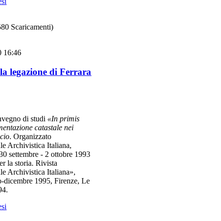
esi
580 Scaricamenti)
0 16:46
lla legazione di Ferrara
onvegno di studi
«In primis
mentazione catastale nei
icio
. Organizzato
e Archivistica Italiana,
30 settembre - 2 ottobre 1993
r la storia. Rivista
e Archivistica Italiana»,
o-dicembre 1995, Firenze, Le
94.
esi