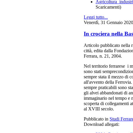
Agricoltura_industr
Scaricamenti)
Leggi tutto...
Venerdì, 31 Gennaio 202
In crociera nella Ba
Articolo pubblicato nella r
città, edita dalla Fondazi
Ferrara, n. 21, 2004.
Nel territorio ferrarese i
sono stati semprecondizion
sempre stata il mezzo di 
all'avvento della Ferrovia
sempre praticabili sono stat
gli alvei abbandonati di an
immaginario nel tempo e ne
scoperta di collegamenti a
al XVIII secolo.
Pubblicato in
Studi Ferrar
Download allegati: