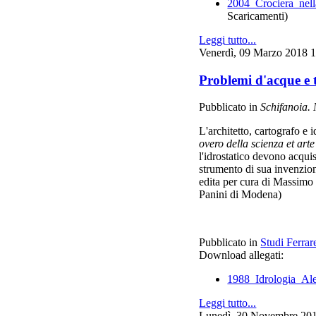
2004_Crociera_nel
Scaricamenti)
Leggi tutto...
Venerdì, 09 Marzo 2018 
Problemi d'acque e t
Pubblicato in
Schifanoia. N
L'architetto, cartografo e 
overo della scienza et art
l'idrostatico devono acqui
strumento di sua invenzione
edita per cura di Massimo R
Panini di Modena)
Pubblicato in
Studi Ferrar
Download allegati:
1988_Idrologia_Ale
Leggi tutto...
Lunedì, 30 Novembre 20