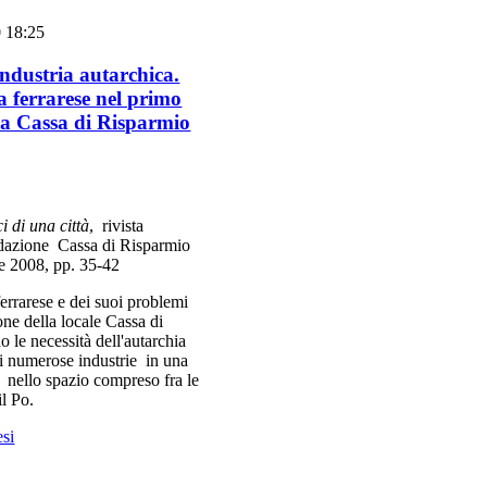
0 18:25
industria autarchica.
a ferrarese nel primo
ella Cassa di Risparmio
i di una città
, rivista
ndazione Cassa di Risparmio
re 2008, pp. 35-42
errarese e dei suoi problemi
ne della locale Cassa di
 le necessità dell'autarchia
di numerose industrie in una
 nello spazio compreso fra le
il Po.
esi