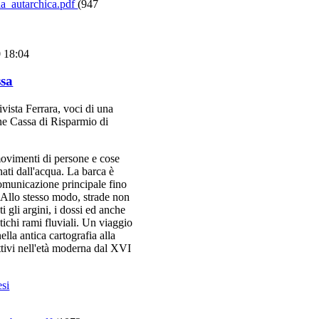
ia_autarchica.pdf
(947
0 18:04
ssa
ivista Ferrara, voci di una
one Cassa di Risparmio di
 movimenti di persone e cose
ati dall'acqua. La barca è
comunicazione principale fino
. Allo stesso modo, strade non
i gli argini, i dossi ed anche
tichi rami fluviali. Un viaggio
lla antica cartografia alla
ttivi nell'età moderna dal XVI
esi