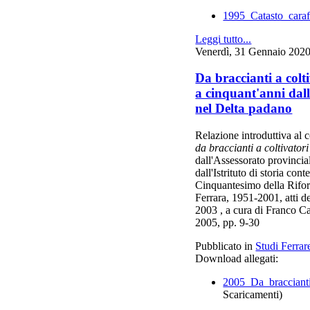
1995_Catasto_cara
Leggi tutto...
Venerdì, 31 Gennaio 202
Da braccianti a colt
a cinquant'anni dal
nel Delta padano
Relazione introduttiva al
da braccianti a coltivatori 
dall'Assessorato provincial
dall'Istrituto di storia co
Cinquantesimo della Rifor
Ferrara, 1951-2001, atti 
2003 , a cura di Franco Ca
2005, pp. 9-30
Pubblicato in
Studi Ferrar
Download allegati:
2005_Da_braccianti
Scaricamenti)