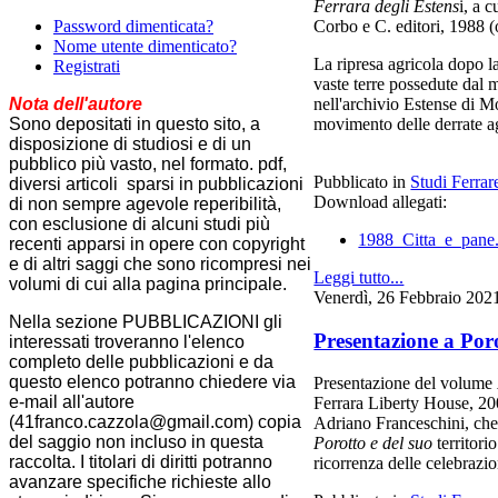
Ferrara degli Estens
i
, a 
Password dimenticata?
Corbo e C. editori, 1988 (
Nome utente dimenticato?
La ripresa agricola dopo la
Registrati
vaste terre possedute dal
Nota dell'autore
nell'archivio Estense di Mo
Sono depositati in questo sito, a
movimento delle derrate a
disposizione di studiosi e di un
pubblico più vasto, nel formato. pdf,
Pubblicato in
Studi Ferrar
diversi articoli sparsi in pubblicazioni
Download allegati:
di non sempre agevole reperibilità,
con esclusione di alcuni studi più
1988_Citta_e_pane
recenti apparsi in opere con copyright
e di altri saggi che sono ricompresi nei
Leggi tutto...
volumi di cui alla pagina principale.
Venerdì, 26 Febbraio 202
Nella sezione PUBBLICAZIONI gli
Presentazione a Poro
interessati troveranno l'elenco
completo delle pubblicazioni e da
questo elenco potranno chiedere via
Presentazione del volume
e-mail all'autore
Ferrara Liberty House, 200
(41franco.cazzola@gmail.com) copia
Adriano Franceschini, che 
del saggio non incluso in questa
Porotto e del suo
territori
raccolta. I titolari di diritti potranno
ricorrenza delle celebrazio
avanzare specifiche richieste allo