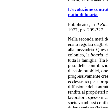
L'evoluzione contrat
patto di boaria
Pubblicato , in
Il Rin
1977, pp. 299-327.
Nella seconda metà del
erano regolati dagli s
alla mezzadria. Quest
colonico, la
boaria,
c
tutta la famiglia. Tra 
peso delle contribuzio
di scolo pubblici, one
progressivamente cres
ecclesiastici per i pr
diffusione dei contratt
rendita ai proprietar
lavoratori, spesso inc
spettava ad essi confe
di lavorazione (
labor