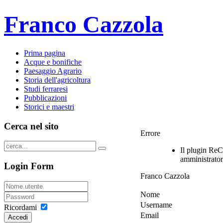
Franco Cazzola
Prima pagina
Acque e bonifiche
Paesaggio Agrario
Storia dell'agricoltura
Studi ferraresi
Pubblicazioni
Storici e maestri
Cerca nel sito
Errore
Il plugin ReC
amministratore
Login Form
Franco Cazzola
Nome
Username
Ricordami
Email
Accedi