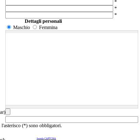
*
*
*
Dettagli personali
Maschio
Femmina
ar)
l'asterisco (*) sono obbligatori.
ask
Joomla CAPTCHA