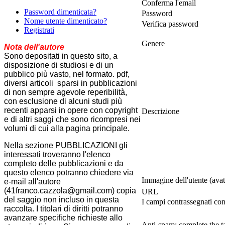
Conferma l'email
Password dimenticata?
Password
Nome utente dimenticato?
Verifica password
Registrati
Genere
Nota dell'autore
Sono depositati in questo sito, a
disposizione di studiosi e di un
pubblico più vasto, nel formato. pdf,
diversi articoli sparsi in pubblicazioni
di non sempre agevole reperibilità,
con esclusione di alcuni studi più
recenti apparsi in opere con copyright
Descrizione
e di altri saggi che sono ricompresi nei
volumi di cui alla pagina principale.
Nella sezione PUBBLICAZIONI gli
interessati troveranno l'elenco
completo delle pubblicazioni e da
questo elenco potranno chiedere via
Immagine dell'utente (avat
e-mail all'autore
(41franco.cazzola@gmail.com) copia
URL
del saggio non incluso in questa
I campi contrassegnati con 
raccolta. I titolari di diritti potranno
avanzare specifiche richieste allo
Anti-spam: complete the t