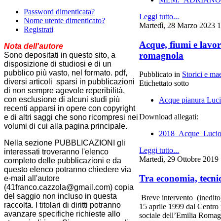
Password dimenticata?
Leggi tutto...
Nome utente dimenticato?
Martedì, 28 Marzo 2023 
Registrati
Acque, fiumi e lavo
Nota dell'autore
romagnola
Sono depositati in questo sito, a
disposizione di studiosi e di un
pubblico più vasto, nel formato. pdf,
Pubblicato in
Storici e mae
diversi articoli sparsi in pubblicazioni
Etichettato sotto
di non sempre agevole reperibilità,
con esclusione di alcuni studi più
Acque pianura Luc
recenti apparsi in opere con copyright
Download allegati:
e di altri saggi che sono ricompresi nei
volumi di cui alla pagina principale.
2018_Acque_Luci
Nella sezione PUBBLICAZIONI gli
Leggi tutto...
interessati troveranno l'elenco
Martedì, 29 Ottobre 2019
completo delle pubblicazioni e da
questo elenco potranno chiedere via
Tra economia, tecnic
e-mail all'autore
(41franco.cazzola@gmail.com) copia
del saggio non incluso in questa
Breve intervento (inedito)
raccolta. I titolari di diritti potranno
15 aprile 1999 dal Centro 
avanzare specifiche richieste allo
sociale dell’Emilia Romag