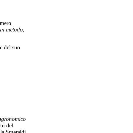
umero
i un metodo
,
 e del suo
o agronomico
ni del
lla Smeraldi