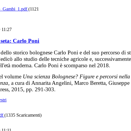
o_Gambi_1.pdf
(1121
 11:27
i seta: Carlo Poni
 dello storico bolognese Carlo Poni e del suo percorso di s
edicò allo studio delle tecniche agricole e, successivamente
 nell'età moderna. Carlo Poni è scomparso nel 2018.
nel volume
Una scienza Bolognese? Figure e percorsi nella
enza
, a cura di Annarita Angelini, Marco Beretta, Giuseppe
ress, 2015, pp. 291-303.
stri
pdf
(1335 Scaricamenti)
 11:11