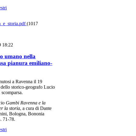
stri
_e_storia.pdf
(1017
9 18:22
ro umano nella
ssa pianura emiliano-
nutosi a Ravenna il 19
dello storico-geografo Lucio
a scomparsa.
cio Gambi Ravenna e la
 la storia
, a cura di Dante
nini, Bologna, Bononia
. 71-78.
stri