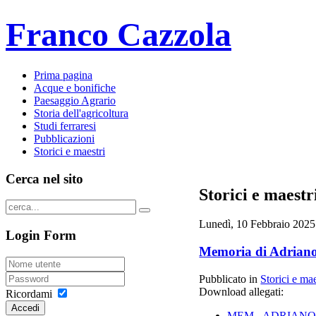
Franco Cazzola
Prima pagina
Acque e bonifiche
Paesaggio Agrario
Storia dell'agricoltura
Studi ferraresi
Pubblicazioni
Storici e maestri
Cerca nel sito
Storici e maestr
Lunedì, 10 Febbraio 2025
Login Form
Memoria di Adrian
Pubblicato in
Storici e mae
Download allegati:
Ricordami
Accedi
MEM._ADRIANO