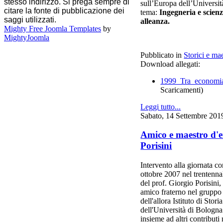
stesso indirizzo. Si prega sempre di
sull’Europa dell’Universit
citare la fonte di pubblicazione dei
tema:
Ingegneria e scie
saggi utilizzati.
alleanza.
Mighty Free Joomla Templates
by
MightyJoomla
Pubblicato in
Storici e mae
Download allegati:
1999_Tra_economia
Scaricamenti)
Leggi tutto...
Sabato, 14 Settembre 201
Amico e maestro d'e
Porisini
Intervento alla giornata c
ottobre 2007 nel trentenn
del prof. Giorgio Porisini
amico fraterno nel gruppo d
dell'allora Istituto di Stor
dell'Università di Bologn
insieme ad altri contribut