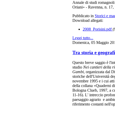
Annale di studi romagnol
Oriani» - Ravenna, n. 17,
Pubblicato in
Storici e mae
Download allegati:
2008_Porisini.pdf
(
Leggi tutto...
Domenica, 05 Maggio 20
Tra storia e geogra
Questo breve saggio è l'in
studio
Nei cantieri della r
Gambi
, organizzata dal D
storiche dell'Università de
novembre 1995 e i cui atti 
della collana «Quaderni di
Bologna Clueb, 1997, a cu
11-16). L' intreccio profo
paesaggio agrario e ambien
riferimento costanti nell'