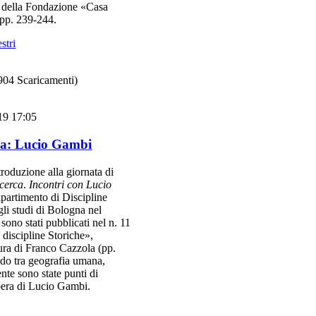
i della Fondazione «Casa
 pp. 239-244.
stri
904 Scaricamenti)
19 17:05
fia: Lucio Gambi
troduzione alla giornata di
icerca
.
Incontri con Lucio
ipartimento di Discipline
gli studi di Bologna nel
sono stati pubblicati nel n. 11
 discipline Storiche»,
ra di Franco Cazzola (pp.
ndo tra geografia umana,
te sono state punti di
opera di Lucio Gambi.