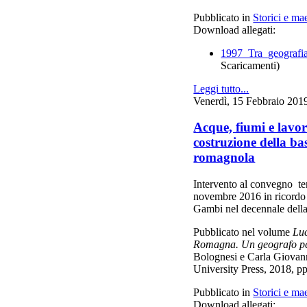
Pubblicato in
Storici e mae
Download allegati:
1997_Tra_geografia
Scaricamenti)
Leggi tutto...
Venerdì, 15 Febbraio 201
Acque, fiumi e lavo
costruzione della ba
romagnola
Intervento al convegno te
novembre 2016 in ricordo 
Gambi nel decennale dell
Pubblicato nel volume
Lu
Romagna. Un geografo per
Bolognesi e Carla Giovan
University Press, 2018, pp
Pubblicato in
Storici e mae
Download allegati: