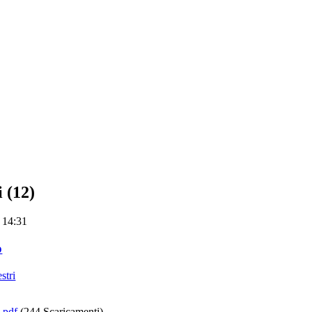
i (12)
 14:31
o
stri
.pdf
(244 Scaricamenti)