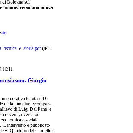
à di Bologna sul
nze umane: verso una nuova
stri
_tecnica_e_storia.pdf
(848
9 16:11
ntusiasmo: Giorgio
ommemorativa tenutasi il 6
ale della immatura scomparsa
, allievo di Luigi Dal Pane e
i docenti, ricercatori
ia economica e sociale
a. L'intervento è pubblicato
i ne «I Quaderni del Cardello»