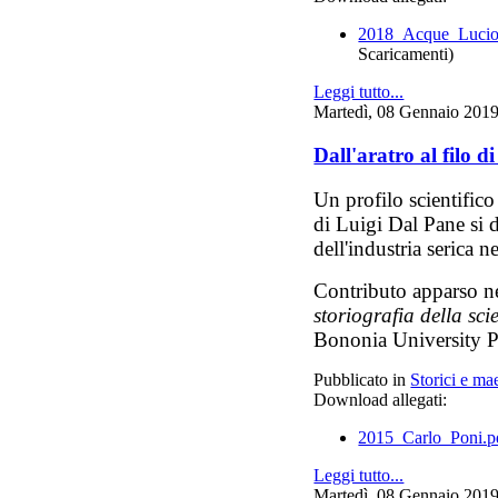
2018_Acque_Luci
Scaricamenti)
Leggi tutto...
Martedì, 08 Gennaio 2019
Dall'aratro al filo d
Un profilo scientifico
di Luigi Dal Pane si d
dell'industria serica
Contributo apparso 
storiografia della sci
Bononia University P
Pubblicato in
Storici e mae
Download allegati:
2015_Carlo_Poni.
Leggi tutto...
Martedì, 08 Gennaio 2019