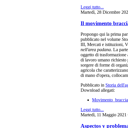
Leggi tutto...
Martedì, 28 Dicembre 20
Il movimento bracci
P
ropongo qui la prima par
pubblicato nel volume
Sto
III, Mercati e istituzioni,
nell'area padana
. La part
ogg
etto di trasformazione 
di lavoro umano richiesto
sorgere di forme di organiz
agricola che caratterizzan
di mano d'opera, collocam
Pubblicato in
Storia dell'a
Download allegati:
Movimento_braccia
Leggi tutto...
Martedì, 11 Maggio 2021
Aspectos y problemas