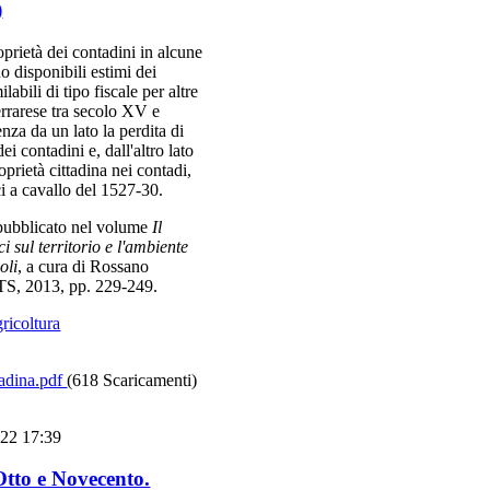
)
oprietà dei contadini in alcune
no disponibili estimi dei
abili di tipo fiscale per altre
errarese tra secolo XV e
za da un lato la perdita di
dei contadini e, dall'altro lato
oprietà cittadina nei contadi,
ici a cavallo del 1527-30.
 pubblicato nel volume
Il
i sul territorio e l'ambiente
oli
, a cura di Rossano
ETS, 2013, pp. 229-249.
gricoltura
tadina.pdf
(618 Scaricamenti)
022 17:39
Otto e Novecento.