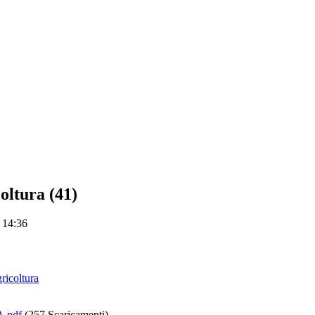
coltura (41)
 14:36
gricoltura
.pdf
(257 Scaricamenti)