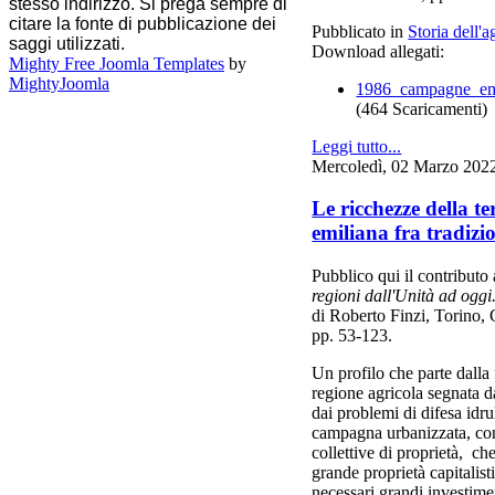
stesso indirizzo. Si prega sempre di
citare la fonte di pubblicazione dei
Pubblicato in
Storia dell'a
saggi utilizzati.
Download allegati:
Mighty Free Joomla Templates
by
MightyJoomla
1986_campagne_emil
(464 Scaricamenti)
Leggi tutto...
Mercoledì, 02 Marzo 202
Le ricchezze della te
emiliana fra tradizi
Pubblico qui il contribut
regioni dall'Unità ad og
di Roberto Finzi, Torino, 
pp. 53-123.
Un profilo che parte dall
regione agricola segnata d
dai problemi di difesa idr
campagna urbanizzata, con
collettive di proprietà, ch
grande proprietà capitalis
necessari grandi investimen