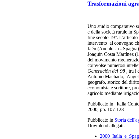
Trasformazioni agrari
Uno studio comparativo sul
e della società rurale in Sp
fine secolo 19°. L'articolo
intervento al convegno che
Jaén (Andalusia - Spagna)
Joaquín Costa Martínez (1
del movimento rigenerazio
coinvolse numerosi intellet
Generación del '98 ,
tra i
Antonio Machado, Angel G
geografo, storico del dirit
economista e scrittore, pr
agricolo mediante irrigaz
Pubblicato in "Italia Cont
2000, pp. 107-128
Pubblicato in
Storia dell'a
Download allegati:
2000_Italia_e_Spa