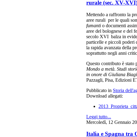
rurale (sec. XV-XVI
Mettendo a raffronto la pr
aree rurali per le quali so
fumanti
o documenti assimil
aree del bolognese e del f
secolo XVI balza in eviden
particelle e piccoli poderi 
la rapida avanzata della pr
soprattutto negli anni crit
Questo contributo è stato
Mondo a metà. Studi storic
in onore di Giuliana Biagi
Pazzagli, Pisa, Edizioni 
Pubblicato in
Storia dell'a
Download allegati:
2013_Proprieta_cit
Leggi tutto...
Mercoledì, 12 Gennaio 2
Italia e Spagna tra 