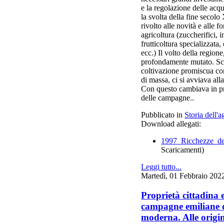
e la regolazione delle ac
la svolta della fine secol
rivolto alle novità e alle f
agricoltura (zuccherifici, 
frutticoltura specializzata,
ecc.) Il volto della region
profondamente mutato. Sc
coltivazione promiscua con 
di massa, ci si avviava all
Con questo cambiava in pr
delle campagne..
Pubblicato in
Storia dell'a
Download allegati:
1997_Ricchezze_del
Scaricamenti)
Leggi tutto...
Martedì, 01 Febbraio 202
Proprietà cittadina e
campagne emiliane d
moderna. Alle origin