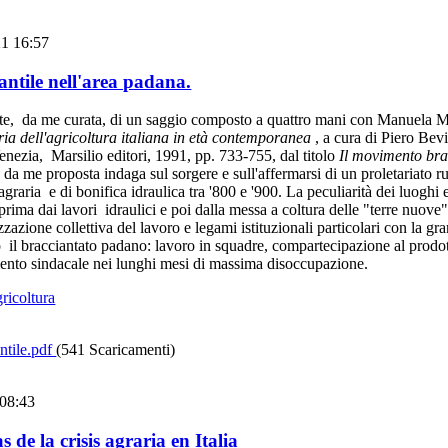
21 16:57
antile nell'area padana.
te, da me curata, di un saggio composto a quattro mani con Manuela Ma
ria dell'agricoltura italiana in età contemporanea
, a cura di Piero Bevi
 Venezia, Marsilio editori, 1991, pp. 733-755, dal titolo
Il movimento bra
e da me proposta indaga sul sorgere e sull'affermarsi di un proletariato ru
agraria e di bonifica idraulica tra '800 e '900. La peculiarità dei luoghi
prima
dai lavori idraulici e poi dalla messa a coltura delle "terre nuove"
zazione collettiva del lavoro e legami istituzionali particolari con la g
o il bracciantato padano: lavoro in squadre, compartecipazione al prodo
ento sindacale nei lunghi mesi di massima disoccupazione.
gricoltura
ntile.pdf
(541 Scaricamenti)
 08:43
 de la crisis agraria en Italia