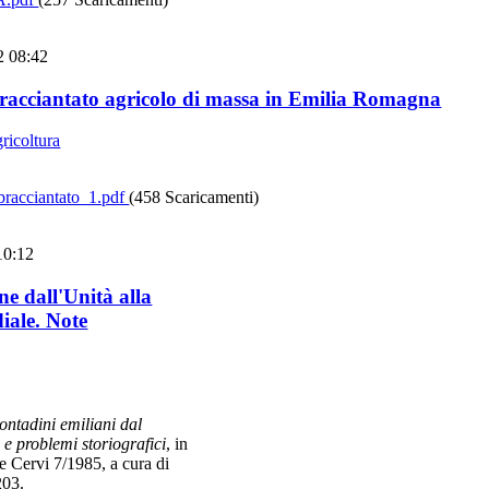
2 08:42
racciantato agricolo di massa in Emilia Romagna
gricoltura
racciantato_1.pdf
(458 Scaricamenti)
10:12
e dall'Unità alla
ale. Note
contadini emiliani dal
e problemi storiografici
, in
de Cervi 7/1985, a cura di
203.