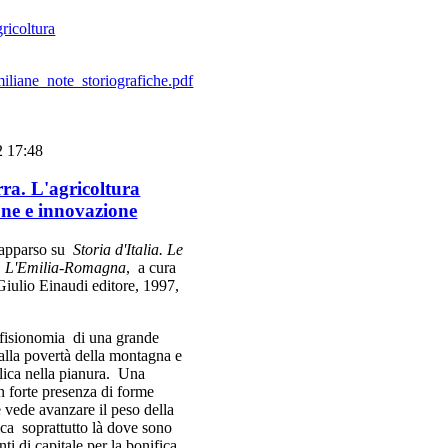
gricoltura
iane_note_storiografiche.pdf
2 17:48
rra. L'agricoltura
one e innovazione
o apparso su
Storia d'Italia. Le
gi. L'Emilia-Romagna
, a cura
Giulio Einaudi editore, 1997,
a fisionomia di una grande
alla povertà della montagna e
ulica nella pianura. Una
 forte presenza di forme
e vede avanzare il peso della
tica soprattutto là dove sono
ti di capitale per la bonifica