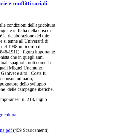
e e conflitti sociali
le condizioni dell'agricoltura
agna e in Italia nella crisi di
 è la rielaborazione del mio
 si tenne all'Università di
 nel 1998 in ricordo di
846-1911), figura importante
nista che in quegli anni
tuali spagnoli, noti come la
 quali Miguel Unamuno,
anivet e altri. Costa fu
to consuetudinario,
opugnatore dello sviluppo
ione delle campagne iberiche.
emporanea" n. 218, luglio
gricoltura
gna.pdf
(459 Scaricamenti)