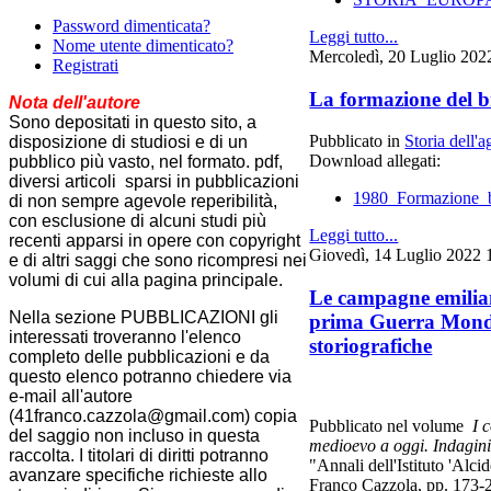
Password dimenticata?
Leggi tutto...
Nome utente dimenticato?
Mercoledì, 20 Luglio 202
Registrati
La formazione del b
Nota dell'autore
Sono depositati in questo sito, a
Pubblicato in
Storia dell'a
disposizione di studiosi e di un
Download allegati:
pubblico più vasto, nel formato. pdf,
diversi articoli sparsi in pubblicazioni
1980_Formazione_b
di non sempre agevole reperibilità,
con esclusione di alcuni studi più
Leggi tutto...
recenti apparsi in opere con copyright
Giovedì, 14 Luglio 2022 
e di altri saggi che sono ricompresi nei
volumi di cui alla pagina principale.
Le campagne emilian
Nella sezione PUBBLICAZIONI gli
prima Guerra Mondi
interessati troveranno l'elenco
storiografiche
completo delle pubblicazioni e da
questo elenco potranno chiedere via
e-mail all'autore
(41franco.cazzola@gmail.com) copia
Pubblicato nel volume
I 
del saggio non incluso in questa
medioevo a oggi. Indagini 
raccolta. I titolari di diritti potranno
"Annali dell'Istituto 'Alci
avanzare specifiche richieste allo
Franco Cazzola, pp. 173-