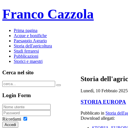
Franco Cazzola
Prima pagina
Acque e bonifiche
Paesaggio Agrario
Storia dell'agricoltura
Studi ferraresi
Pubblicazioni
Storici e maestri
Cerca nel sito
Storia dell'agri
Lunedì, 10 Febbraio 2025
Login Form
STORIA EUROPA
Pubblicato in
Storia dell'a
Download allegati:
Ricordami
Accedi
STORIA_EUROPA