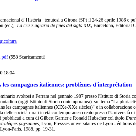
ternacional d' Història tenutosi a Girona (SP) il 24-26 aprile 1986 e pu
u (ed.),
La crisis agraria de fines del siglo XIX
, Barcelona, Editorial C
gricoltura
a.pdf
(558 Scaricamenti)
0 18:04
s les campagnes italiennes: problèmes d'interprétation
eminario svoltosi a Ferrara nel gennaio 1987 presso l'Istituto di Storia
ntadino (oggi Istituto di Storia contemporanea) sul tema "La pluriactiv
dans les campagnes italiennes (XIXe-XXe siècles)" e in collaborazione c
ta delle società rurali in età contemporanea creato presso l'Università di
ti pubblicati a cura di Gilbert Garrier e Ronald Hubscher col titolo
Entre
 stratégies paysannes,
Lyon, Pressses universitaires de Lyon - éditions 
 Lyon-Paris, 1988, pp. 19-31.