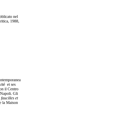
bblicato nel
ritica, 1988,
 contemporanea
ité et ses
on il Centro
 Napoli. Gli
 faucilles et
de la Maison