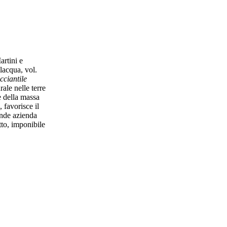
rtini e
lacqua, vol.
cciantile
rale nelle terre
 e della massa
, favorisce il
rande azienda
tto, imponibile