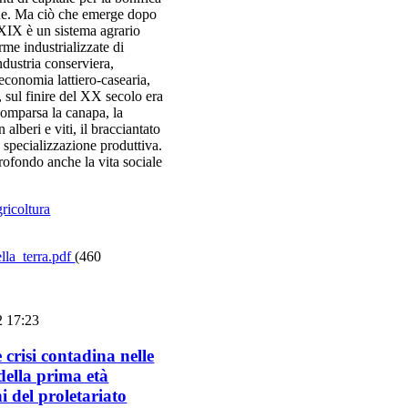
que. Ma ciò che emerge dopo
o XIX è un sistema agrario
orme industrializzate di
industria conserviera,
 economia lattiero-casearia,
e, sul finire del XX secolo era
omparsa la canapa, la
alberi e viti, il bracciantato
a specializzazione produttiva.
ofondo anche la vita sociale
gricoltura
la_terra.pdf
(460
2 17:23
 crisi contadina nelle
ella prima età
i del proletariato