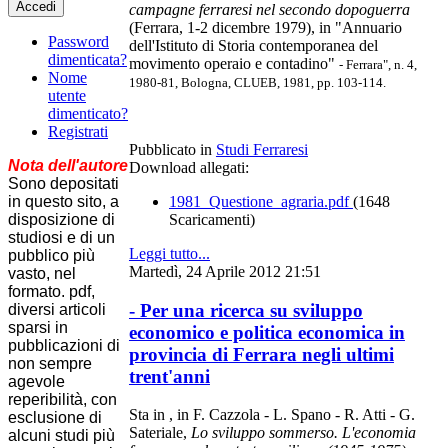
Accedi
campagne ferraresi nel secondo dopoguerra
(Ferrara, 1-2 dicembre 1979), in "Annuario
Password
dell'Istituto di Storia contemporanea del
dimenticata?
movimento operaio e contadino"
- Ferrara", n. 4,
Nome
1980-81, Bologna, CLUEB, 1981, pp. 103-114.
utente
dimenticato?
Registrati
Pubblicato in
Studi Ferraresi
Nota dell'autore
Download allegati:
Sono depositati
in questo sito, a
1981_Questione_agraria.pdf
(1648
disposizione di
Scaricamenti)
studiosi e di un
Leggi tutto...
pubblico più
Martedì, 24 Aprile 2012 21:51
vasto, nel
formato. pdf,
- Per una ricerca su sviluppo
diversi articoli
sparsi in
economico e politica economica in
pubblicazioni di
provincia di Ferrara negli ultimi
non sempre
trent'anni
agevole
reperibilità, con
Sta in , in F. Cazzola - L. Spano - R. Atti - G.
esclusione di
Sateriale,
Lo sviluppo sommerso. L'economia
alcuni studi più