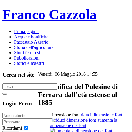
Franco Cazzola
Prima pagina
Acque e bonifiche
Paesaggio Agrario
Storia dell'agricoltura
Studi ferraresi
Pubblicazioni
Storici e maestri
Cerca nel sito
Venerdì, 06 Maggio 2016 14:55
La bonifica del Polesine di
Ferrara dall'età estense al
1885
Login Form
dimensione font
riduci dimensione font
aumenta la
dimensione del font
Ricordami