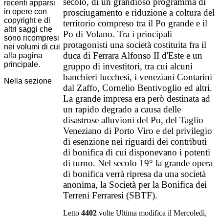
secolo, di un grandioso programma di
recenti apparsi
in opere con
prosciugamento e riduzione a coltura del
copyright e di
territorio compreso tra il Po grande e il
altri saggi che
Po di Volano. Tra i principali
sono ricompresi
protagonisti una società costituita fra il
nei volumi di cui
duca di Ferrara Alfonso II d'Este e un
alla pagina
principale.
gruppo di investitori, tra cui alcuni
banchieri lucchesi, i veneziani Contarini
Nella sezione
dal Zaffo, Cornelio Bentivoglio ed altri.
La grande impresa era però destinata ad
un rapido degrado a causa delle
disastrose alluvioni del Po, del Taglio
Veneziano di Porto Viro e del privilegio
di esenzione nei riguardi dei contributi
di bonifica di cui disponevano i potenti
di turno. Nel secolo 19° la grande opera
di bonifica verrà ripresa da una società
anonima, la Società per la Bonifica dei
Terreni Ferraresi (SBTF).
Letto
4402
volte
Ultima modifica il Mercoledì,