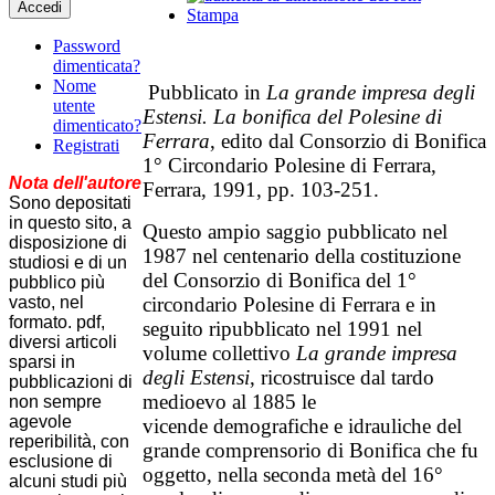
Accedi
Stampa
Password
dimenticata?
Nome
Pubblicato in
La grande impresa
degli
utente
Estensi. La bonifica del Polesine di
dimenticato?
Ferrara
, edito dal Consorzio di Bonifica
Registrati
1° Circondario Polesine di Ferrara,
Nota dell'autore
Ferrara, 1991, pp. 103-251.
Sono depositati
in questo sito, a
Questo ampio saggio pubblicato nel
disposizione di
1987 nel centenario della costituzione
studiosi e di un
del Consorzio di Bonifica del 1°
pubblico più
vasto, nel
circondario Polesine di Ferrara e in
formato. pdf,
seguito ripubblicato nel 1991 nel
diversi articoli
volume collettivo
La grande impresa
sparsi in
degli Estensi
, ricostruisce dal tardo
pubblicazioni di
medioevo al 1885 le
non sempre
agevole
vicende demografiche e idrauliche del
reperibilità, con
grande comprensorio di Bonifica che fu
esclusione di
oggetto, nella seconda metà del 16°
alcuni studi più