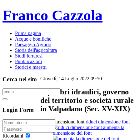
Franco Cazzola
Prima pagina
Acque e bonifiche
Paesaggio Agrario
Storia dell'agricoltura
Studi ferraresi
Pubblicazioni
Storici e maestri
Cerca nel sito
Giovedì, 14 Luglio 2022 09:50
Equilibri idraulici, governo
del territorio e società rurale
in Valpadana (Sec. XV-XIX)
Login Form
dimensione font
riduci dimensione font
aumenta la
dimensione del font
Ricordami