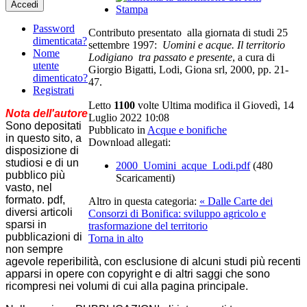
Accedi
Stampa
Password
Contributo presentato alla giornata di studi 25
dimenticata?
settembre 1997:
Uomini e acque. Il territorio
Nome
Lodigiano tra passato e presente
, a cura di
utente
Giorgio Bigatti, Lodi, Giona srl, 2000, pp. 21-
dimenticato?
47.
Registrati
Letto
1100
volte
Ultima modifica il Giovedì, 14
Nota dell'autore
Luglio 2022 10:08
Sono depositati
Pubblicato in
Acque e bonifiche
in questo sito, a
Download allegati:
disposizione di
studiosi e di un
2000_Uomini_acque_Lodi.pdf
(480
pubblico più
Scaricamenti)
vasto, nel
formato. pdf,
Altro in questa categoria:
« Dalle Carte dei
diversi articoli
Consorzi di Bonifica: sviluppo agricolo e
sparsi in
trasformazione del territorio
pubblicazioni di
Torna in alto
non sempre
agevole reperibilità, con esclusione di alcuni studi più recenti
apparsi in opere con copyright e di altri saggi che sono
ricompresi nei volumi di cui alla pagina principale.