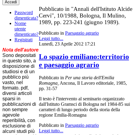
Accedi
Pubblicato in "Annali dell'Istituto Alcide
Password
Cervi", 10/1988, Bologna, Il Mulino,
dimenticata?
1989, pp. 223-241 (giugno 1989).
Nome
utente
Pubblicato in
Paesaggio agrario
dimenticato?
Leggi tutto...
Registrati
Lunedì, 23 Aprile 2012 17:21
Nota dell'autore
Sono depositati
Lo spazio emiliano:territorio
in questo sito, a
e paesaggio agrario
disposizione di
studiosi e di un
pubblico più
Pubblicato in
Per una storia dell'Emilia
vasto, nel
Romagna,
Ancona, Il Lavoro editoriale, 1985,
formato. pdf,
pp. 31-57
diversi articoli
sparsi in
Il testo è l'intervento al seminario organizzato
pubblicazioni di
dall'Istituto Gramsci di Bologna nel 1984-85 sui
non sempre
carratteri di lungo periodo della storia della
agevole
regione Emilia-Romagna
reperibilità, con
Pubblicato in
Paesaggio agrario
esclusione di
Leggi tutto...
alcuni studi più