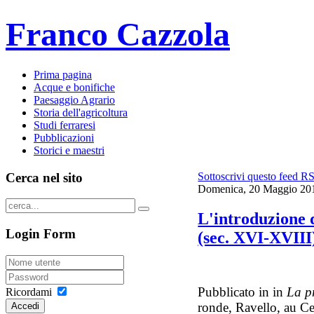
Franco Cazzola
Prima pagina
Acque e bonifiche
Paesaggio Agrario
Storia dell'agricoltura
Studi ferraresi
Pubblicazioni
Storici e maestri
Cerca nel sito
Sottoscrivi questo feed R
Domenica, 20 Maggio 20
L'introduzione d
Login Form
(sec. XVI-XVIII
Pubblicato in in
La pr
Ricordami
ronde, Ravello, au Cen
Accedi