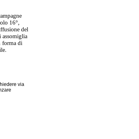
e campagne
colo 16°,
ffusione del
ui assomiglia
n forma di
le.
hiedere via
anzare