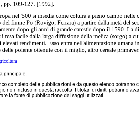
, pp. 109-127. [1992].
Europa nel '500 si insedia come coltura a pieno campo nell
 del fiume Po (Rovigo, Ferrara) a partire dalla metà del se
amente dopo gli anni di grande carestie dopo il 1590. La di
i resa facile dalla larga diffusione della melica (sorgo) a c
oi elevati rendimenti. Esso entra nell'alimentazione umana i
 delle polente ottenute con il miglio, altro cereale primaveri
gricoltura
a principale.
nco completo delle pubblicazioni e da questo elenco potranno c
non incluso in questa raccolta. I titolari di diritti potranno av
are la fonte di pubblicazione dei saggi utilizzati.