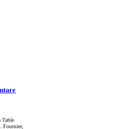
entare
a Table
. Fournier,