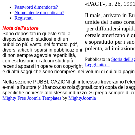
«PACT», n. 26, 1991
Password dimenticata?
Nome utente dimenticato?
Il mais, arrivato in 
Registrati
umide del basso corso
per diffondersi rapid
Nota dell'autore
Sono depositati in questo sito, a
cereale americano è qu
disposizione di studiosi e di un
e soprattutto per i su
pubblico più vasto, nel formato. pdf,
polenta, ad imitazione
diversi articoli sparsi in pubblicazioni
di non sempre agevole reperibilità,
Pubblicato in
Storia dell'a
con esclusione di alcuni studi più
Leggi tutto...
recenti apparsi in opere con copyright
e di altri saggi che sono ricompresi nei volumi di cui alla pagin
Nella sezione PUBBLICAZIONI gli interessati troveranno l'ele
e-mail all'autore (41franco.cazzola@gmail.com) copia del saggio 
specifiche richieste allo stesso indirizzo. Si prega sempre di cit
Mighty Free Joomla Templates
by
MightyJoomla