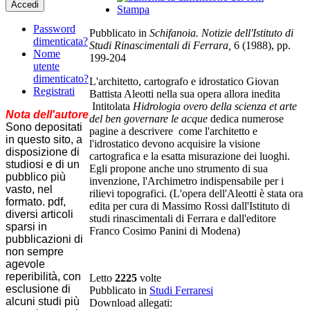
Accedi
Stampa
Password
Pubblicato in
Schifanoia. Notizie dell'Istituto di
dimenticata?
Studi Rinascimentali di Ferrara,
6 (1988), pp.
Nome
199-204
utente
dimenticato?
L'architetto, cartografo e idrostatico Giovan
Registrati
Battista Aleotti nella sua opera allora inedita
Intitolata
Hidrologia overo della scienza et arte
Nota dell'autore
del ben governare le acque
dedica numerose
Sono depositati
pagine a descrivere come l'architetto e
in questo sito, a
l'idrostatico devono acquisire la visione
disposizione di
cartografica e la esatta misurazione dei luoghi.
studiosi e di un
Egli propone anche uno strumento di sua
pubblico più
invenzione, l'Archimetro indispensabile per i
vasto, nel
rilievi topografici. (L'opera dell'Aleotti è stata ora
formato. pdf,
edita per cura di Massimo Rossi dall'Istituto di
diversi articoli
studi rinascimentali di Ferrara e dall'editore
sparsi in
Franco Cosimo Panini di Modena)
pubblicazioni di
non sempre
agevole
reperibilità, con
Letto
2225
volte
esclusione di
Pubblicato in
Studi Ferraresi
alcuni studi più
Download allegati: